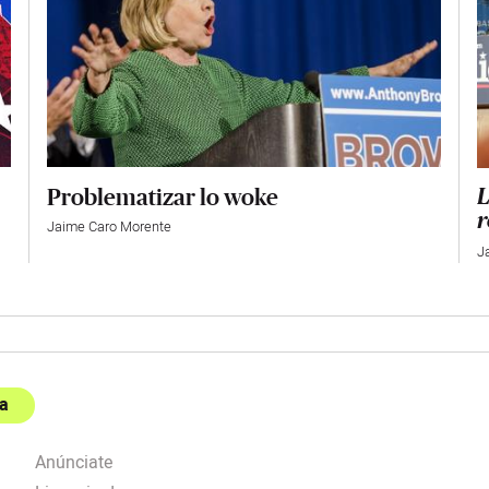
Problematizar lo woke
L
r
Jaime Caro Morente
J
a
Anúnciate