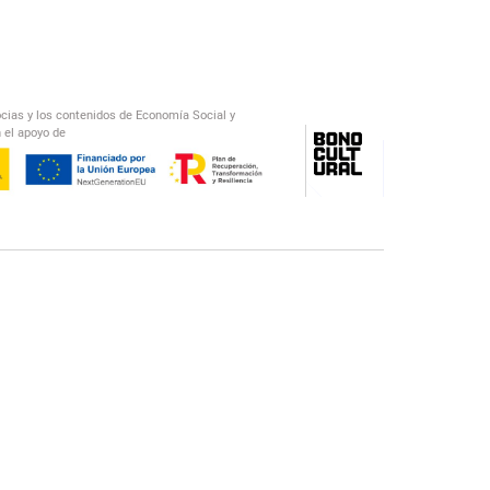
ocias y los contenidos de Economía Social y
 el apoyo de
/
El Salto Radio
Abecedario Latinoamericano
Recomendado
📅︎
OTROS PODCAST