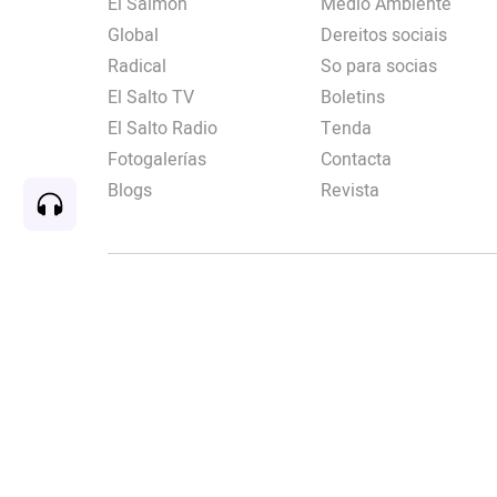
El Salmón
Medio Ambiente
Global
Dereitos sociais
Radical
So para socias
El Salto TV
Boletins
El Salto Radio
Tenda
Fotogalerías
Contacta
Blogs
Revista
Rec
00:00