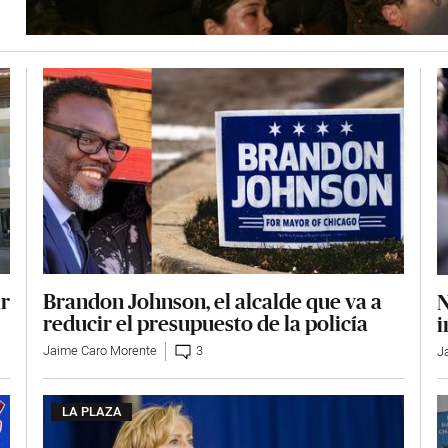
Brandon Johnson, el alcalde que va a
ar
N
reducir el presupuesto de la policía
i
Jaime Caro Morente
3
J
LA PLAZA