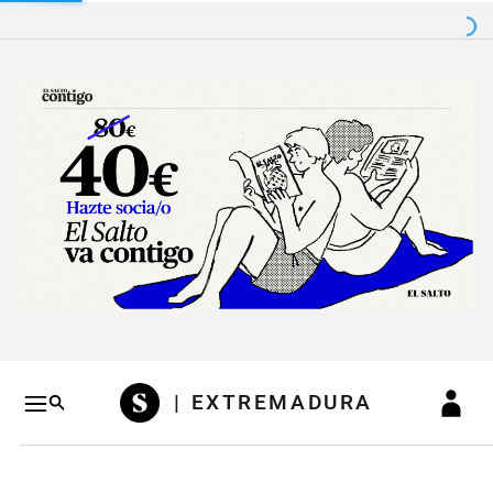
Salto a contenido
Salto a navegación
Conteni
| EXTREMADURA