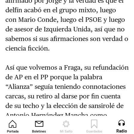
afirmado por Jorge y la verdad es que el
delfín acabó en el grupo mixto, luego
con Mario Conde, luego el PSOE y luego
de asesor de Izquierda Unida, así que no
sabemos si sus afirmaciones son verdad o
ciencia ficción.
Así que volvemos a Fraga, su refundación
de AP en el PP porque la palabra
“Alianza” seguía teniendo connotaciones
carcas, su retiro al darse por fin cuenta
de su techo y la elección de sansirolé de
Antonio Hernández Mancha como
presidente de la cosa PP, la elección
Radio
Portada
Boletines
Mi Salto
Guardados
Revista