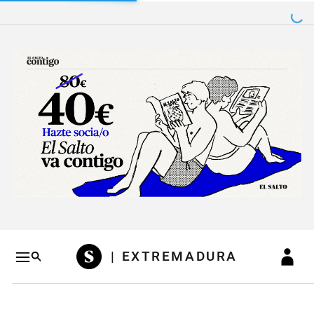
Salto a contenido
Salto a navegación
Conteni
| EXTREMADURA