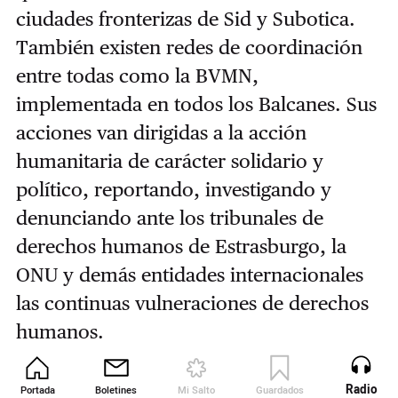
ciudades fronterizas de Sid y Subotica.
También existen redes de coordinación
entre todas como la BVMN,
implementada en todos los Balcanes. Sus
acciones van dirigidas a la acción
humanitaria de carácter solidario y
político, reportando, investigando y
denunciando ante los tribunales de
derechos humanos de Estrasburgo, la
ONU y demás entidades internacionales
las continuas vulneraciones de derechos
humanos.
NNK reparte comida y ropa, ayuda con
Radio
Portada
Boletines
Mi Salto
Guardados
Revista