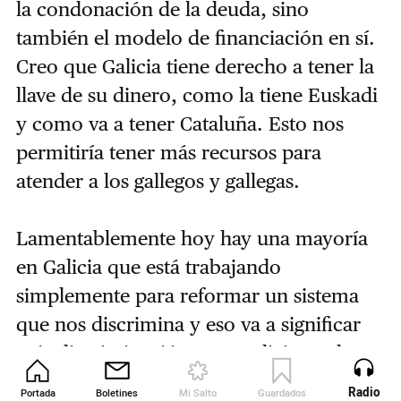
la condonación de la deuda, sino
también el modelo de financiación en sí.
Creo que Galicia tiene derecho a tener la
llave de su dinero, como la tiene Euskadi
y como va a tener Cataluña. Esto nos
permitiría tener más recursos para
atender a los gallegos y gallegas.
Lamentablemente hoy hay una mayoría
en Galicia que está trabajando
simplemente para reformar un sistema
que nos discrimina y eso va a significar
más discriminación, que Galicia sea la
única nación histórica que no tiene un
Radio
Portada
Boletines
Mi Salto
Guardados
Revista