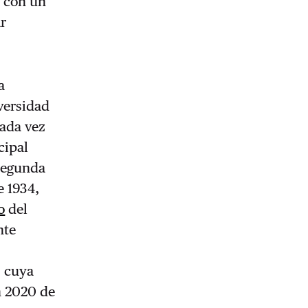
s con un
ar
a
iversidad
cada vez
cipal
 Segunda
e 1934,
o
del
nte
, cuya
n 2020 de