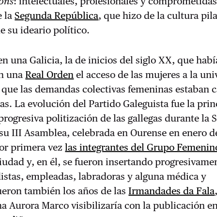
ons
: intelectuales, profesionales y comprometida
e la
Segunda República
, que hizo de la cultura pil
 su ideario político.
n una Galicia, la de inicios del siglo XX, que habí
on una
Real Orden
el acceso de las mujeres a la un
a que las demandas colectivas femeninas estaban 
s. La evolución del Partido Galeguista fue la prin
progresiva politización de las gallegas durante la
su III Asamblea, celebrada en Ourense en enero d
por primera vez
las integrantes del Grupo Femenin
ciudad y, en él, se fueron insertando progresivame
istas, empleadas, labradoras y alguna médica y
ueron también los años de las
Irmandades da Fala
a Aurora Marco visibilizaría con la publicación e