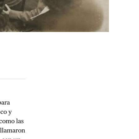
para
ico y
 como las
s llamaron