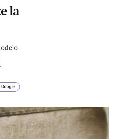
e la
modelo
a
a
n Google