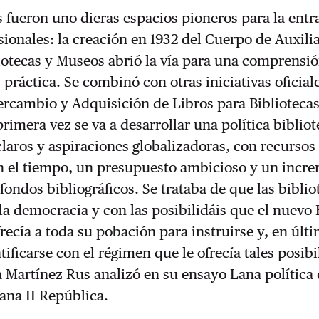
s fueron uno dieras espacios pioneros para la entr
sionales: la creación en 1932 del Cuerpo de Auxili
iotecas y Museos abrió la vía para una comprensió
práctica. Se combinó con otras iniciativas oficia
tercambio y Adquisición de Libros para Biblioteca
primera vez se va a desarrollar una política bibliot
claros y aspiraciones globalizadoras, con recursos
n el tiempo, un presupuesto ambicioso y un incr
 fondos bibliográficos. Se trataba de que las biblio
la democracia y con las posibilidáis que el nuevo
recía a toda su pobación para instruirse y, en últ
tificarse con el régimen que le ofrecía tales posib
 Martínez Rus analizó en su ensayo Lana política 
lana II República.