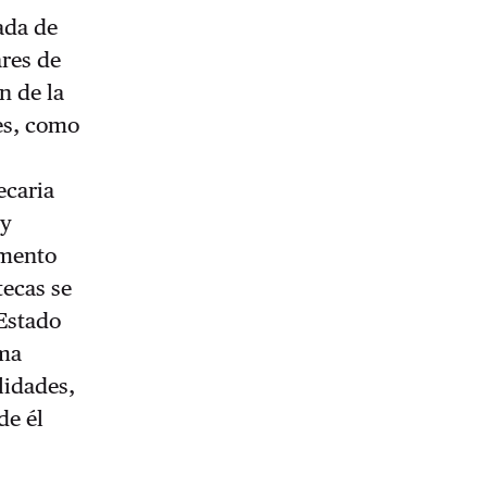
ada de
ares de
n de la
les, como
s
ecaria
 y
emento
tecas se
 Estado
ima
ilidades,
de él