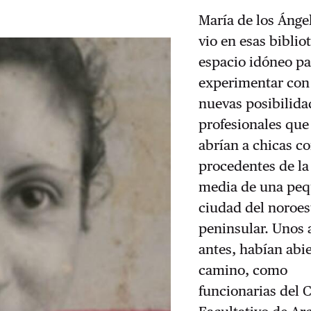
María de los Ánge
vio en esas biblio
espacio idóneo pa
experimentar con 
nuevas posibilida
profesionales que 
abrían a chicas co
procedentes de la
media de una pe
ciudad del noroes
peninsular. Unos 
antes, habían abie
camino, como
funcionarias del 