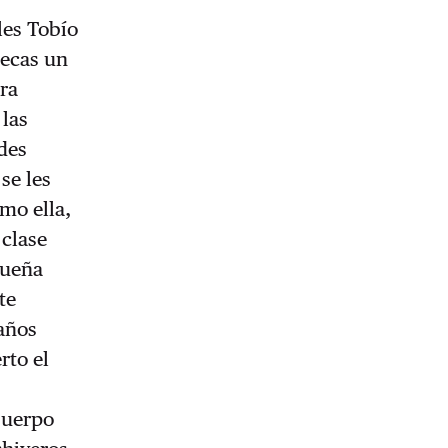
les Tobío
tecas un
ra
las
des
se les
mo ella,
 clase
queña
te
años
rto el
Cuerpo