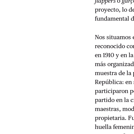
flappers
o
garç
proyecto, lo d
fundamental de
Nos situamos e
reconocido c
en 1910 y en l
más organizada
muestra de la 
República: en 
participaron 
partido en la 
maestras, mod
propietaria. F
huella femenin