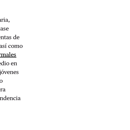
ria,
lase
entas de
 así como
rmales
edio en
 jóvenes
 o
era
endencia