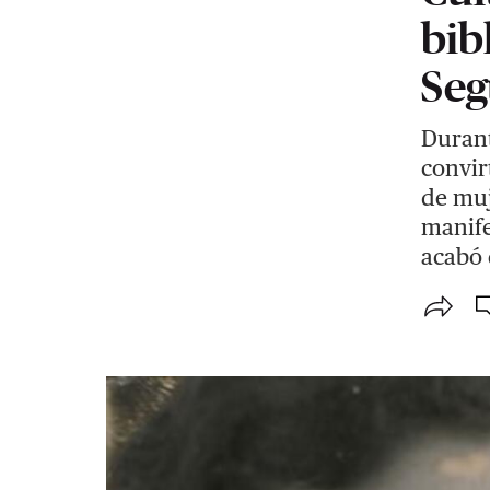
bib
Seg
Durant
convir
de muj
manife
acabó 