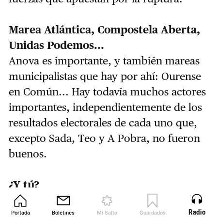
Marea Atlántica, Compostela Aberta,
Unidas Podemos...
Anova es importante, y también mareas
municipalistas que hay por ahí: Ourense
en Común... Hay todavía muchos actores
importantes, independientemente de los
resultados electorales de cada uno que,
excepto Sada, Teo y A Pobra, no fueron
buenos.
¿Y tú?
Yo en la reserva.
Radio
Portada
Boletines
Mi Salto
Guardados
Revista