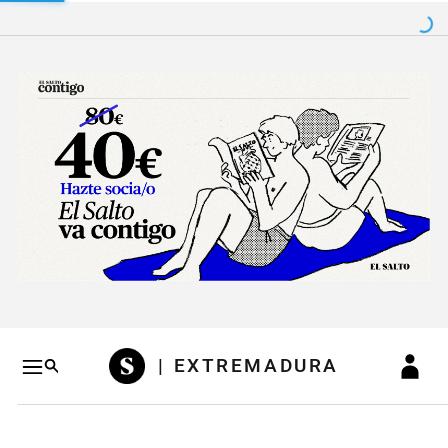
Salto a contenido
Salto a navegación
Conteni
| EXTREMADURA