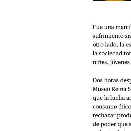
Fue una manife
sufrimiento si
otro lado, la
la sociedad to
niñes, jóvenes
Dos horas desp
Museo Reina So
que la lucha a
consumo ético 
rechazar produ
de poder que s