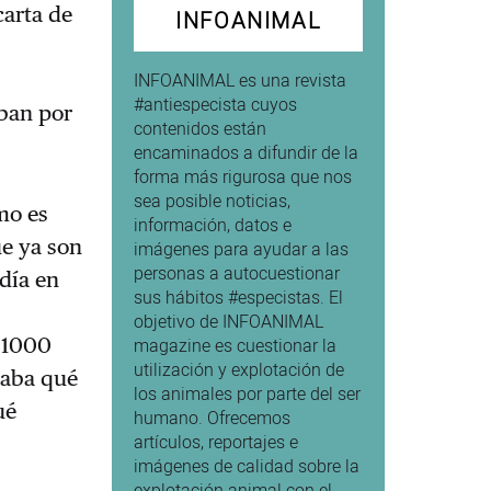
carta de
INFOANIMAL
INFOANIMAL es una revista
#antiespecista cuyos
aban por
contenidos están
encaminados a difundir de la
forma más rigurosa que nos
sea posible noticias,
mo es
información, datos e
ue ya son
imágenes para ayudar a las
personas a autocuestionar
día en
sus hábitos #especistas. El
objetivo de INFOANIMAL
 1000
magazine es cuestionar la
utilización y explotación de
icaba qué
los animales por parte del ser
ué
humano. Ofrecemos
artículos, reportajes e
imágenes de calidad sobre la
explotación animal con el