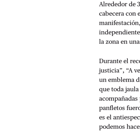
Alrededor de 3
cabecera con 
manifestación,
independientes
la zona en una
Durante el re
justicia”, “A v
un emblema de
que toda jaula
acompañadas p
panfletos fuer
es el antiespe
podemos hacer 