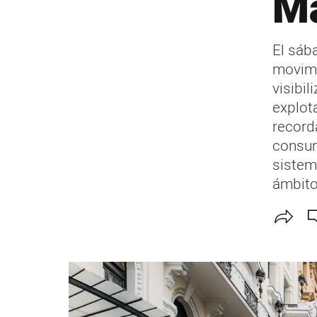
Ma
El sáb
movimi
visibil
explot
record
consumo
sistem
ámbito