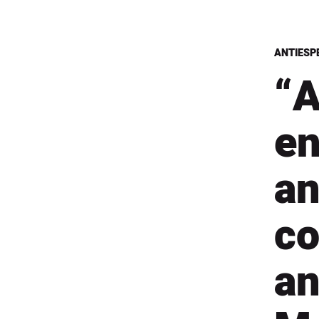
ANTIESP
“A
en
an
co
an