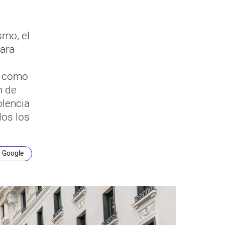
smo, el
para
ió como
n de
olencia
dos los
n Google