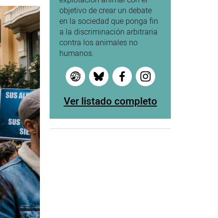
objetivo de crear un debate
en la sociedad que ponga fin
a la discriminación arbitraria
contra los animales no
humanos.
Ver listado completo