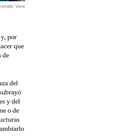
nimals' View
y, por
hacer que
a de
aza del
 subrayó
es y del
rne o de
ructuras
cambiarlo