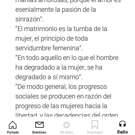
manías amorosas, porque el amor es
esenialmente la pasión de la
sinrazón”.
“El matrimonio es la tumba de la
mujer, el principio de toda
servidumbre femenina”.
“En todo aquello en lo que el hombre
ha degradado a la mujer, se ha
degradado a sí mismo”.
“De modo general, los progresos
sociales se producen en razón del
progreso de las mujeres hacia la
libertad, y las decadencias del orden
social se producen por el
Radio
Portada
Boletines
Mi Salto
Guardados
Revista