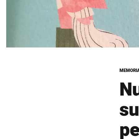
MEMORIA
Nu
su
pe