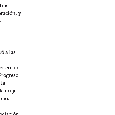
tras
eración, y
o
ó a las
er en un
 Progreso
 la
 la mujer
rcio.
sociación