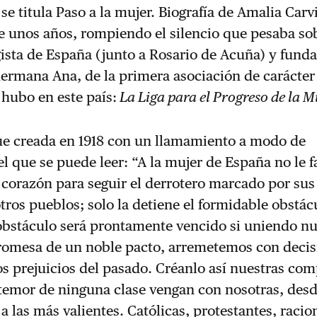
 se titula Paso a la mujer. Biografía de Amalia Carv
 unos años, rompiendo el silencio que pesaba sob
ista de España (junto a Rosario de Acuña) y fund
ermana Ana, de la primera asociación de carácter
hubo en este país:
La Liga para el Progreso de la M
fue creada en 1918 con un llamamiento a modo de
el que se puede leer: “A la mujer de España no le f
i corazón para seguir el derrotero marcado por sus
ros pueblos; solo la detiene el formidable obstác
 obstáculo será prontamente vencido si uniendo nu
romesa de un noble pacto, arremetemos con decis
os prejuicios del pasado. Créanlo así nuestras co
 temor de ninguna clase vengan con nosotras, desd
a las más valientes. Católicas, protestantes, racion