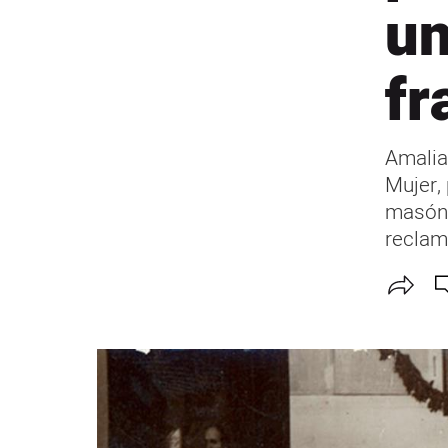
un
fr
Amalia
Mujer,
masóni
reclam