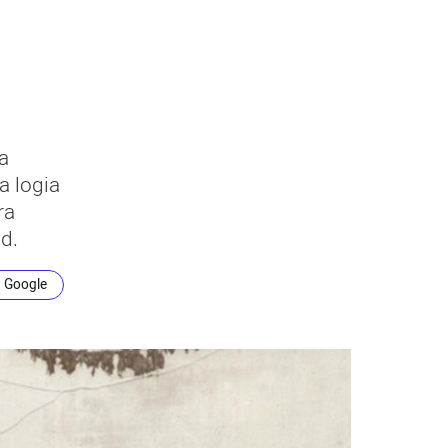
a
a logia
ra
d.
n Google