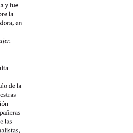
ia y fue
re la
adora, en
ujer.
alta
ulo de la
estras
ión
mpañeras
e las
alistas,