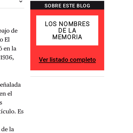
SOBRE ESTE BLOG
LOS NOMBRES
DE LA
bajo de
MEMORIA
o El
ó en la
 1936,
Ver listado completo
señalada
en el
s
ículo. Es
 de la