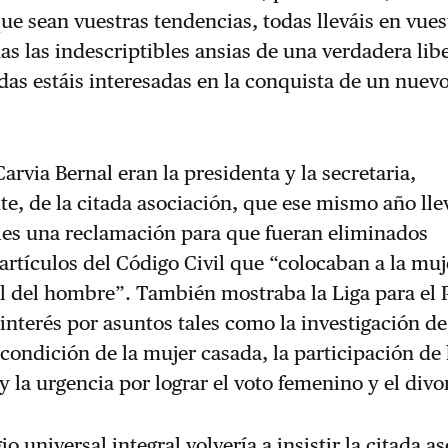
ue sean vuestras tendencias, todas lleváis en vues
s las indescriptibles ansias de una verdadera lib
odas estáis interesadas en la conquista de un nuev
arvia Bernal eran la presidenta y la secretaria,
e, de la citada asociación, que ese mismo año llev
les una reclamación para que fueran eliminados
rtículos del Código Civil que “colocaban a la muj
 al del hombre”. También mostraba la Liga para el
 interés por asuntos tales como la investigación de
 condición de la mujer casada, la participación de
 y la urgencia por lograr el voto femenino y el divo
io universal integral volvería a insistir la citada a