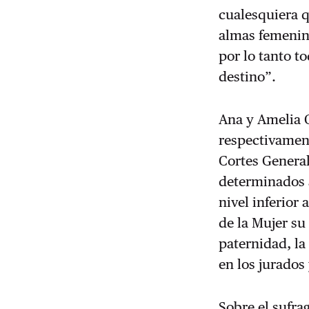
cualesquiera q
almas femenina
por lo tanto t
destino”.
Ana y Amelia C
respectivament
Cortes Genera
determinados a
nivel inferior
de la Mujer su
paternidad, la
en los jurados
Sobre el sufrag