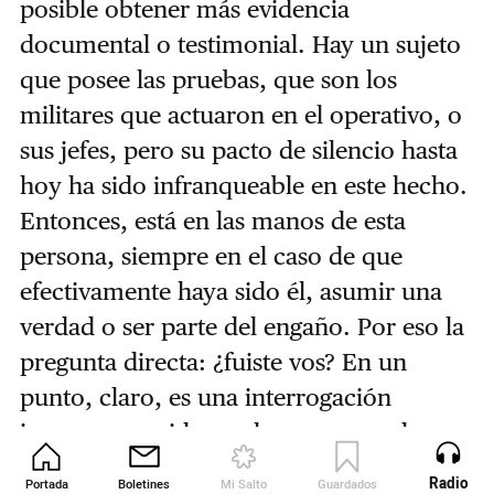
posible obtener más evidencia
documental o testimonial. Hay un sujeto
que posee las pruebas, que son los
militares que actuaron en el operativo, o
sus jefes, pero su pacto de silencio hasta
hoy ha sido infranqueable en este hecho.
Entonces, está en las manos de esta
persona, siempre en el caso de que
efectivamente haya sido él, asumir una
verdad o ser parte del engaño. Por eso la
pregunta directa: ¿fuiste vos? En un
punto, claro, es una interrogación
ingenua, movida por la esperanza de
llegar a destino.
Radio
Portada
Boletines
Mi Salto
Guardados
Revista