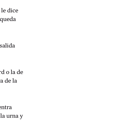
 le dice
 queda
salida
rd o la de
a de la
entra
la urna y