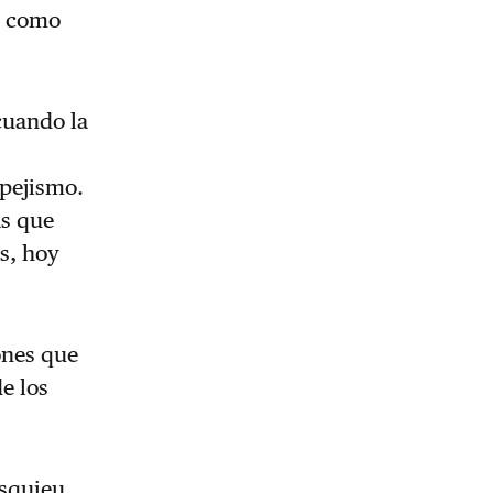
os como
cuando la
spejismo.
as que
as, hoy
ones que
de los
esquieu