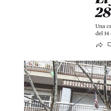
28
Una cr
del 14