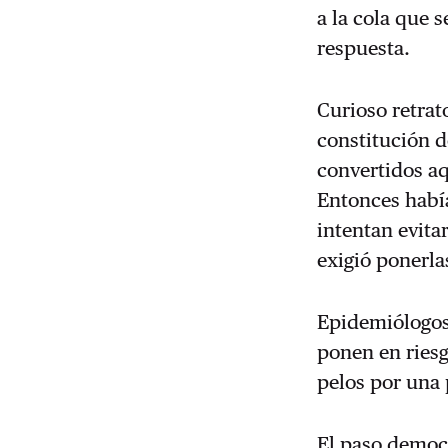
a la cola que 
respuesta.
Curioso retrat
constitución d
convertidos aq
Entonces habí
intentan evita
exigió ponerla
Epidemiólogos 
ponen en riesgo
pelos por una 
El paso democ