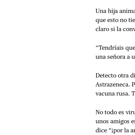
Una hija anima
que esto no ti
claro si la con
“Tendríais que
una señora a u
Detecto otra di
Astrazeneca. P
vacuna rusa. 
No todo es vir
unos amigos en
dice “¡por la a