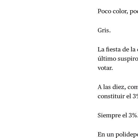
Poco color, p
Gris.
La fiesta de l
último suspiro
votar.
A las diez, co
constituir el 
Siempre el 3%
En un polidepo