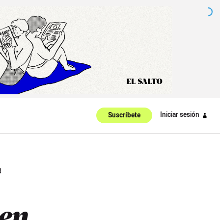
Iniciar sesión
Suscríbete
d
 en