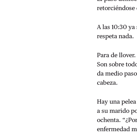
retorciéndose 
A las 10:30 ya
respeta nada.
Para de llover.
Son sobre todo
da medio paso
cabeza.
Hay una pelea 
a su marido po
ochenta. “¿Por
enfermedad muy