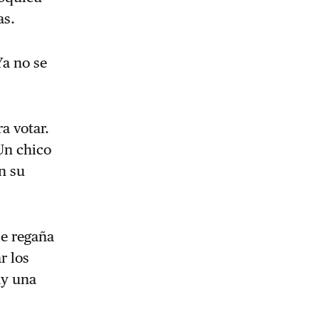
as.
Ya no se
ra votar.
 Un chico
n su
le regaña
r los
ay una