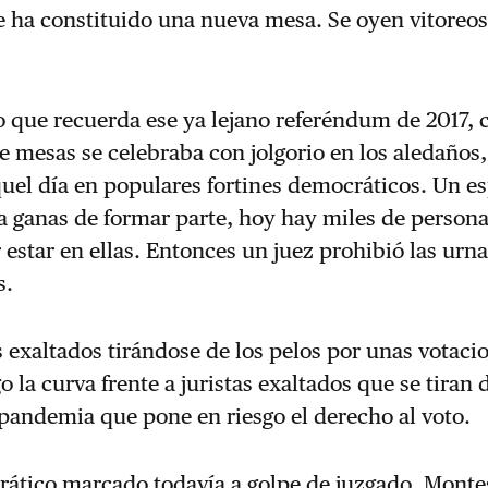
se ha constituido una nueva mesa. Se oyen vitore
o que recuerda ese ya lejano referéndum de 2017, 
e mesas se celebraba con jolgorio en los aledaños,
uel día en populares fortines democráticos. Un e
a ganas de formar parte, hoy hay miles de person
r estar en ellas. Entonces un juez prohibió las urn
s.
exaltados tirándose de los pelos por unas votaci
 la curva frente a juristas exaltados que se tiran 
pandemia que pone en riesgo el derecho al voto.
rático marcado todavía a golpe de juzgado. Mont