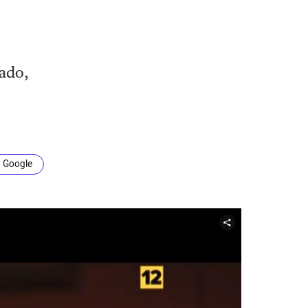
cado,
n Google