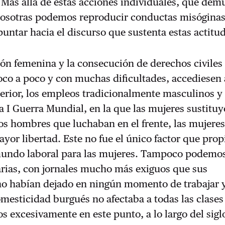
 Más allá de estas acciones individuales, que dem
osotras podemos reproducir conductas misóginas
puntar hacia el discurso que sustenta estas actitu
ón femenina y la consecución de derechos civiles
oco a poco y con muchas dificultades, accediesen 
rior, los empleos tradicionalmente masculinos y 
 la I Guerra Mundial, en la que las mujeres sustitu
 los hombres que luchaban en el frente, las mujere
yor libertad. Este no fue el único factor que propi
mundo laboral para las mujeres. Tampoco podemos
arias, con jornales mucho más exiguos que sus
o habían dejado en ningún momento de trabajar y
mesticidad burgués no afectaba a todas las clases 
s excesivamente en este punto, a lo largo del sigl