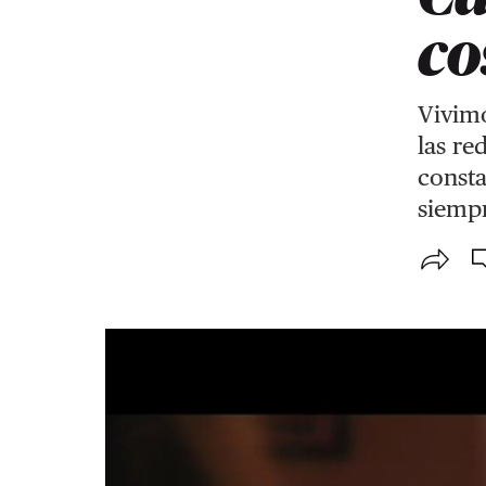
co
Vivimo
las re
consta
siempr