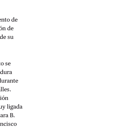
ento de
ión de
 de su
to se
adura
 durante
lles.
ción
uy ligada
ara B.
ancisco