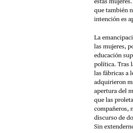
estas mujeres.
que también n
intención es a
La emancipaci
las mujeres, p
educación supe
política. Tras
las fábricas a
adquirieron ma
apertura del 
que las prolet
compañeros, n
discurso de do
Sin extenderno