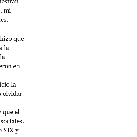
uestran
, mi
des.
 hizo que
a la
la
yeron en
s
cio la
 olvidar
 que el
sociales.
o XIX y