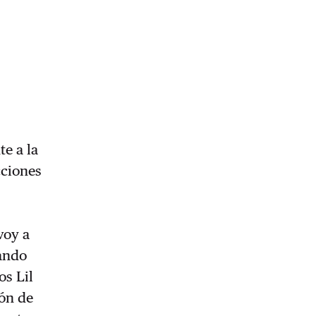
te a la
cciones
voy a
zando
os Lil
ión de