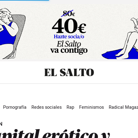
sibilidad
Pornografía
Redes sociales
Rap
Feminismos
Radical Magaz
N
pital erótico y