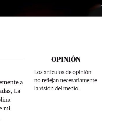
OPINIÓN
Los artículos de opinión
no reflejan necesariamente
temente a
la visión del medio.
adas, La
lina
te mi
n