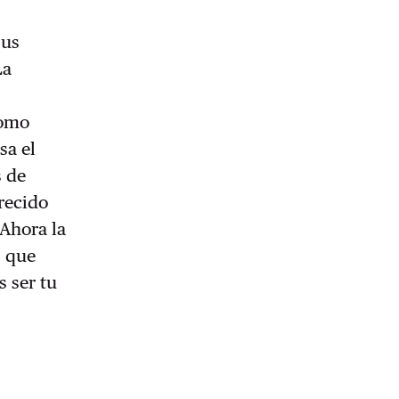
sus
La
como
sa el
s de
erecido
 Ahora la
, que
s ser tu