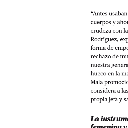
“Antes usaban 
cuerpos y aho
crudeza con la
Rodríguez, ex
forma de empo
rechazo de mu
nuestra genera
hueco en la ma
Mala promocio
considera a la
propia jefa y s
La instrum
femenina y 