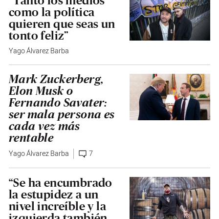
“Tanto los medios
como la política
quieren que seas un
tonto feliz”
Yago Álvarez Barba
Mark Zuckerberg,
Elon Musk o
Fernando Savater:
ser mala persona es
cada vez más
rentable
Yago Álvarez Barba
7
“Se ha encumbrado
la estupidez a un
nivel increíble y la
izquierda también