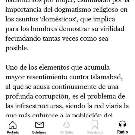
importancia del dogmatismo religioso en
los asuntos 'domésticos', que implica
para los hombres demostrar su virilidad
fecundando tantas veces como sea
posible.
Uno de los elementos que acumula
mayor resentimiento contra Islamabad,
al que se acusa continuamente de una
profunda corrupción, es el problema de
las infraestructuras, siendo la red viaria la
que más enfurece a la población del
norte del país. Excepto la transnacional
Radio
Portada
Boletines
Mi Salto
Guardados
Revista
Karakorum Highway, el resto de la red de