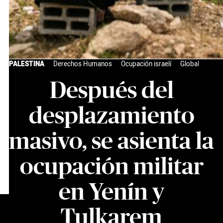
PALESTINA
Derechos Humanos
Ocupación israelí
Global
Después del
desplazamiento
masivo, se asienta la
ocupación militar
en Yenín y
Tulkarem