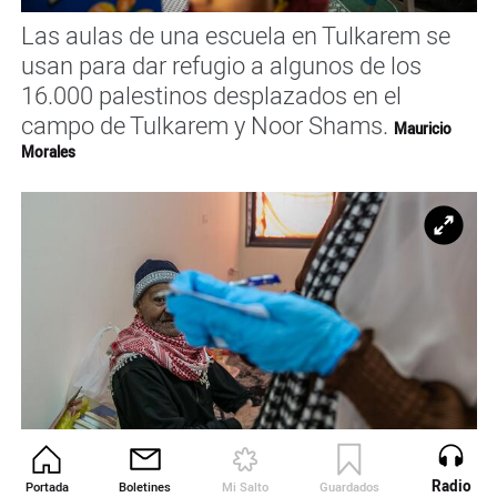
Las aulas de una escuela en Tulkarem se
usan para dar refugio a algunos de los
16.000 palestinos desplazados en el
campo de Tulkarem y Noor Shams.
Mauricio
Morales
Ampl
Radio
Portada
Boletines
Mi Salto
Guardados
Revista