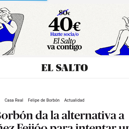
sibilidad
Casa Real
Felipe de Borbón
Actualidad
Borbón da la alternativa a
ez Feijóo para intentar u