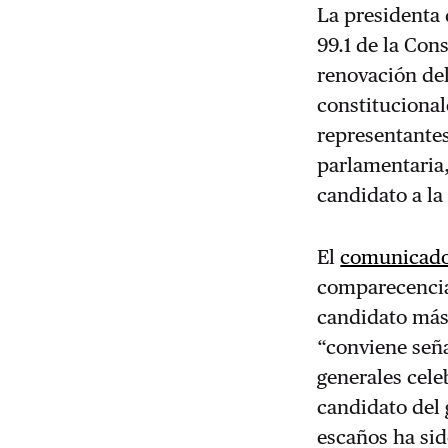
La presidenta d
99.1 de la Con
renovación de
constitucional
representantes
parlamentaria,
candidato a la
El
comunicado 
comparecencia 
candidato más
“conviene seña
generales cele
candidato del
escaños ha sid