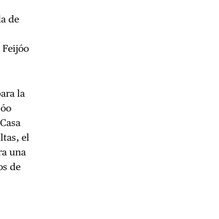
da de
s
 Feijóo
ara la
jóo
 Casa
tas, el
ra una
os de