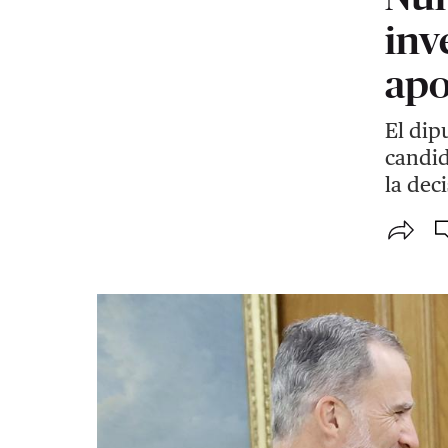
inv
apo
El dip
candid
la dec