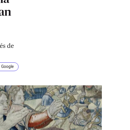
tan
ués de
n Google