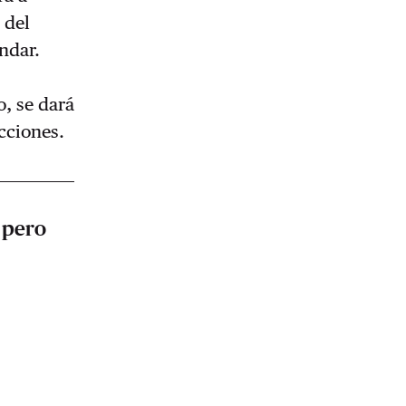
 del
andar.
o, se dará
cciones.
x pero