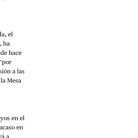
a, el
, ha
sde hace
 “por
sión a las
 la Mesa
oyos en el
racaso en
rá a