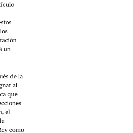
tículo
a
estos
los
ntación
á un
és de la
gnar al
ica que
lecciones
, el
de
 Rey como