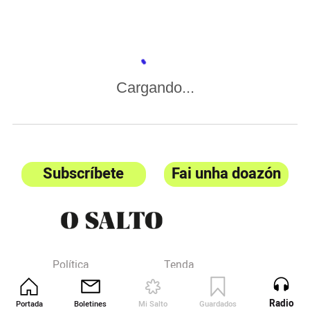
Cargando...
Subscríbete
Fai unha doazón
Política
Tenda
El Salmón
Contacta
Radio
Portada
Boletines
Mi Salto
Guardados
Revista