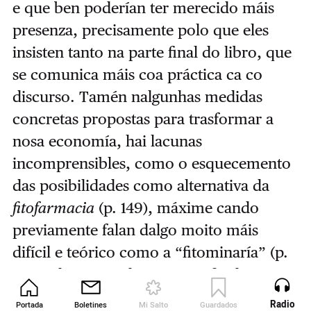
e que ben poderían ter merecido máis
presenza, precisamente polo que eles
insisten tanto na parte final do libro, que
se comunica máis coa práctica ca co
discurso. Tamén nalgunhas medidas
concretas propostas para trasformar a
nosa economía, hai lacunas
incomprensibles, como o esquecemento
das posibilidades como alternativa da
fitofarmacia
(p. 149), máxime cando
previamente falan dalgo moito máis
difícil e teórico como a “fitominaría” (p.
125). Algún tipo de esquema final que
resumise as medidas propostas por
Radio
Portada
Boletines
Mi Salto
Guardados
Revista