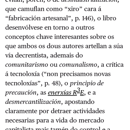
que camuflan como “xiro” cara á
“fabricación artesanal”, p. 146), o libro
desenvólvese en torno a outros
conceptos chave interesantes sobre os
que ambos os dous autores artellan a súa
vía decrentista, ademais do
comunitarismo
ou
comunalismo
, a crítica
á tecnoloxía (“non precisamos novas
tecnoloxías”, p. 48), o
principio de
3
precaución
, as
enerxías R
E
, e a
desmercantilización
, apostando
claramente por detraer actividades
necesarias para a vida do mercado
capitalista mais tamén do control e a