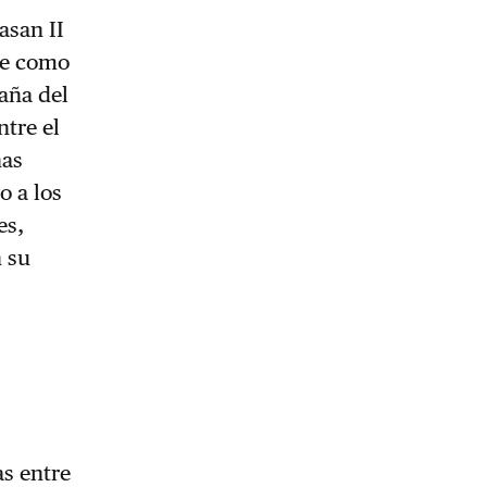
asan II
ce como
paña del
ntre el
has
o a los
es,
n su
as entre