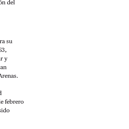
ón del
gra su
63,
r y
zan
Arenas.
d
de febrero
sido