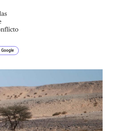
das
e
nflicto
n Google