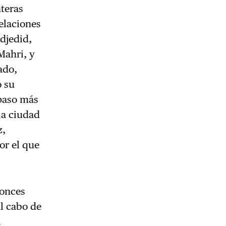
nteras
relaciones
ndjedid,
Mahri, y
ado,
o su
 paso más
la ciudad
z,
or el que
tonces
al cabo de
l