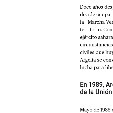
Doce años desp
decide ocupar
la “Marcha Ver
territorio. Co
ejército sahar
circunstancias,
civiles que h
Argelia se con
lucha para libe
En 1989, Ar
de la Unió
Mayo de 1988 e