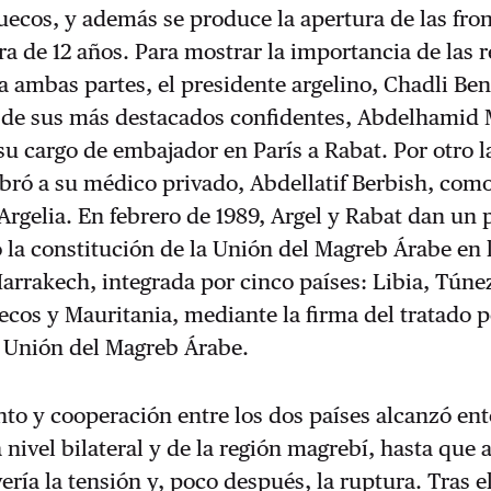
uecos, y además se produce la apertura de las fro
ra de 12 años. Para mostrar la importancia de las 
ra ambas partes, el presidente argelino, Chadli Be
de sus más destacados confidentes, Abdelhamid 
 su cargo de embajador en París a Rabat. Por otro l
bró a su médico privado, Abdellatif Berbish, com
rgelia. En febrero de 1989, Argel y Rabat dan un
 la constitución de la Unión del Magreb Árabe en 
rrakech, integrada por cinco países: Libia, Túne
ecos y Mauritania, mediante la firma del tratado p
a Unión del Magreb Árabe.
to y cooperación entre los dos países alcanzó en
nivel bilateral y de la región magrebí, hasta que 
ería la tensión y, poco después, la ruptura. Tras e