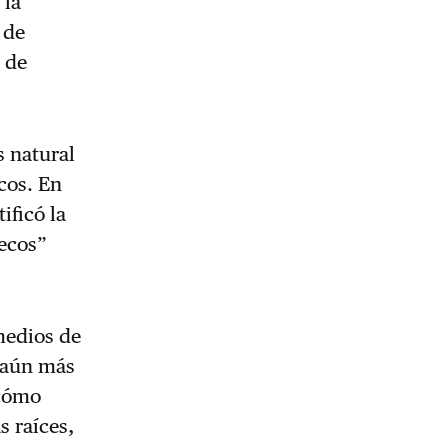
 la
 de
e de
s natural
cos. En
ificó la
uecos”
medios de
 aún más
 cómo
 raíces,