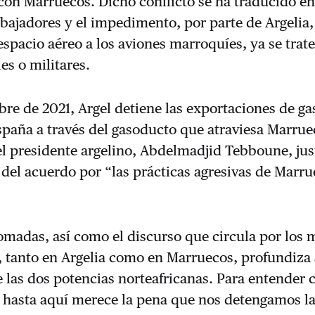
 con Marruecos. Dicho conflicto se ha traducido en
bajadores y el impedimento, por parte de Argelia,
espacio aéreo a los aviones marroquíes, ya se trat
es o militares.
bre de 2021, Argel detiene las exportaciones de ga
spaña a través del gasoducto que atraviesa Marrue
 presidente argelino, Abdelmadjid Tebboune, just
del acuerdo por “las prácticas agresivas de Marr
madas, así como el discurso que circula por los 
 tanto en Argelia como en Marruecos, profundiza
e las dos potencias norteafricanas. Para entender
hasta aquí merece la pena que nos detengamos las