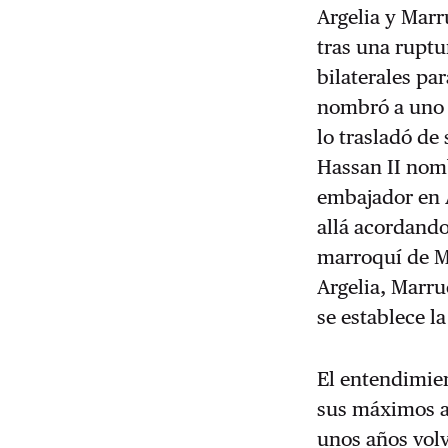
Argelia y Marr
tras una ruptu
bilaterales pa
nombró a uno 
lo trasladó de
Hassan II nom
embajador en A
allá acordando
marroquí de Ma
Argelia, Marru
se establece l
El entendimien
sus máximos a 
unos años volv