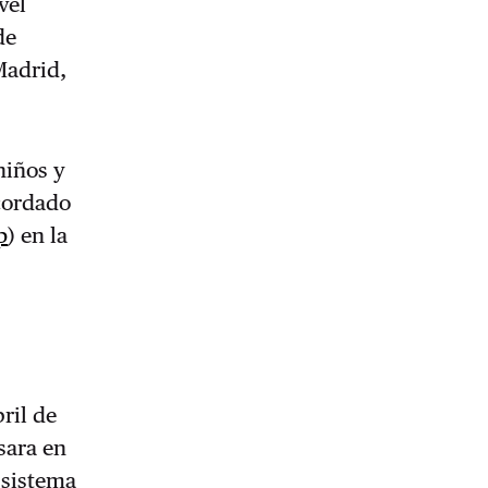
vel
de
Madrid,
niños y
cordado
p
) en la
bril de
sara en
 sistema