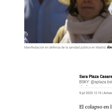
Manifestación en defensa de la sanidad pública en Madrid.
Álv
Sara Plaza Casar
BSKY:
@splaza.bsk
IG:
@saritaplaza
9 jul 2025 12:10 | Actua
El colapso en l