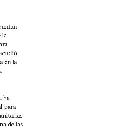
apuntan
 la
ara
 acudió
a en la
a
e ha
al para
anitarias
na de las