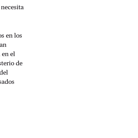
 necesita
os en los
ran
 en el
sterio de
del
esados