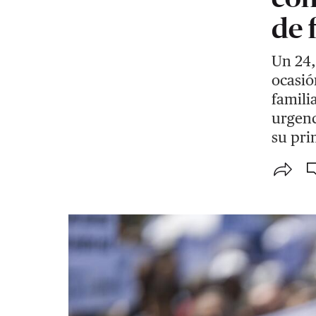
de 
Un 24,
ocasió
famili
urgenc
su pri