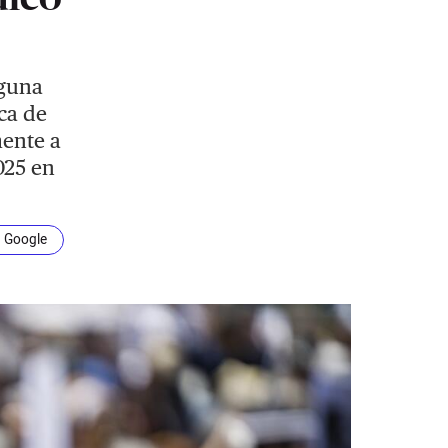
lguna
ca de
mente a
025 en
n Google