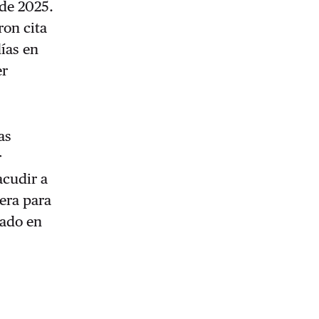
 de 2025.
ron cita
ías en
er
as
r
acudir a
era para
cado en