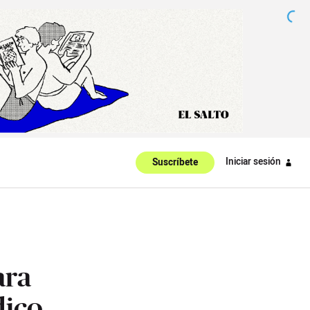
Iniciar sesión
Suscríbete
ara
dico