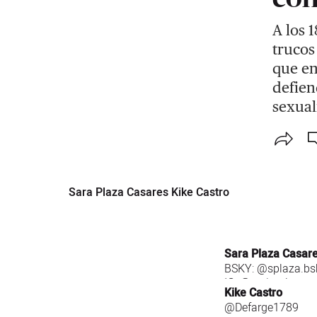
A los 
trucos
que en
defien
sexual
Sara Plaza Casares Kike Castro
Sara Plaza Casar
BSKY:
@splaza.bsk
IG:
@saritaplaza
Kike Castro
@Defarge1789