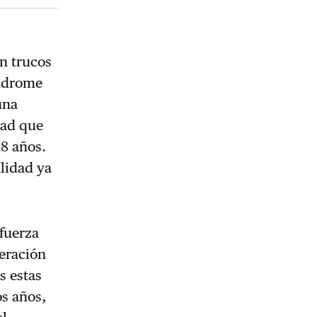
on trucos
índrome
una
dad que
18 años.
alidad ya
 fuerza
neración
s estas
os años,