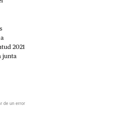
el
s
a
ntud 2021
 junta
r de un error