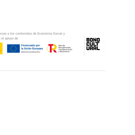
ocias y los contenidos de Economía Social y
 el apoyo de
/
El Salto Radio
Abecedario Latinoamericano
Recomendado
📅︎
OTROS PODCAST