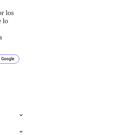
r los
 lo
a
n Google