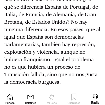
qué se diferencia España de Portugal, de
Italia, de Francia, de Alemania, de Gran
Bretaña, de Estados Unidos? No hay
ninguna diferencia. En esos países, que al
igual que España son democracias
parlamentarias, también hay represión,
explotación y violencia, aunque no
hubiera franquismo. Igual el problema
no es que hubiera un proceso de
Transición fallida, sino que no nos gusta
la democracia burguesa.
2025 Euskal Herria: 600 trabajadores
Radio
Portada
Boletines
Mi Salto
Guardados
Revista
despedidos por el cierre de la fábrica