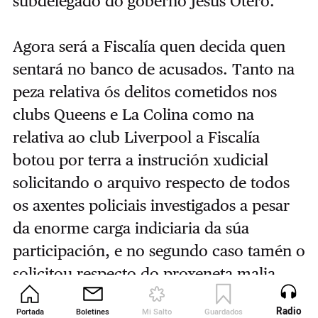
subdelegado do goberno Jesús Otero.
Agora será a Fiscalía quen decida quen
sentará no banco de acusados. Tanto na
peza relativa ós delitos cometidos nos
clubs Queens e La Colina como na
relativa ao club Liverpool a Fiscalía
botou por terra a instrución xudicial
solicitando o arquivo respecto de todos
os axentes policiais investigados a pesar
da enorme carga indiciaria da súa
participación, e no segundo caso tamén o
solicitou respecto do proxeneta malia
darse por probado que alí se prostituíron
Radio
Portada
Boletines
Mi Salto
Guardados
Revista