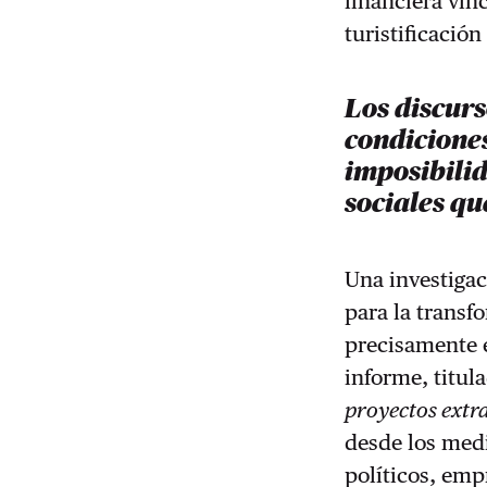
financiera vin
turistificación
Los discurs
condicione
imposibilid
sociales qu
Una investiga
para la transf
precisamente e
informe, titul
proyectos extra
desde los medi
políticos, emp