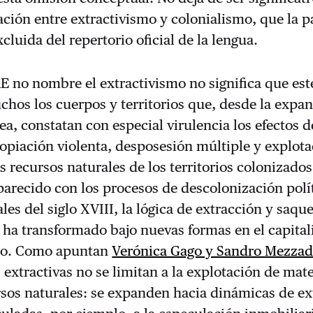
lación entre extractivismo y colonialismo, que la p
luida del repertorio oficial de la lengua.
E no nombre el extractivismo no significa que est
chos los cuerpos y territorios que, desde la expa
ea, constatan con especial virulencia los efectos d
opiación violenta, desposesión múltiple y explot
os recursos naturales de los territorios colonizados
arecido con los procesos de descolonización polí
ales del siglo XVIII, la lógica de extracción y saqu
e ha transformado bajo nuevas formas en el capita
o. Como apuntan
Verónica Gago y Sandro Mezzad
s extractivas no se limitan a la explotación de mat
sos naturales: se expanden hacia dinámicas de ex