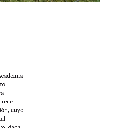
 Academia
to
ra
Parece
ión, cuyo
ial—
ivo, dada