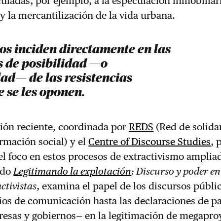
culadas, por ejemplo, a la especulación inmobiliari
 y la mercantilización de la vida urbana.
os inciden directamente en las
s de posibilidad —o
ad— de las resistencias
e se les oponen.
ción reciente, coordinada por
REDS
(
Red de solida
ormación social) y el
Centre of Discourse Studies
, 
l foco en estos procesos de extractivismo ampliad
ado
Legitimando la explotación
: Discurso y poder en
ctivistas
, examina el papel de los discursos públi
os de comunicación hasta las declaraciones de pa
resas y gobiernos— en la legitimación de megapro