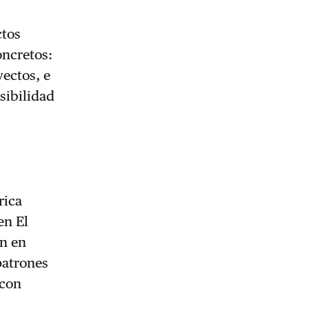
ctos
oncretos:
ectos, e
sibilidad
rica
en El
en en
patrones
 con