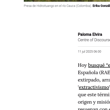
Presa de Hidroituango en el río Cauca (Colombia).
Erika Gonzá
Paloma Elvira
Centre of Discours
11 jul 2025 06:00
Hoy
busqué “e
Española (RAE)
extirpado, arr
'
extractivismo
que este térmi
origen y misió
resuenan con e