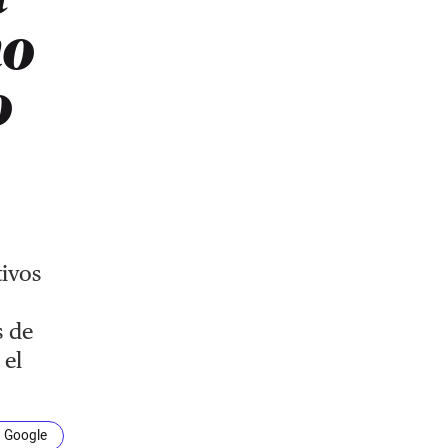
mo
o
tivos
s de
 el
n Google