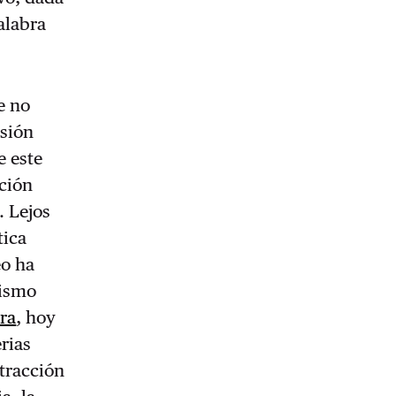
alabra
e no
nsión
e este
ación
. Lejos
tica
eo ha
lismo
ra
, hoy
erias
tracción