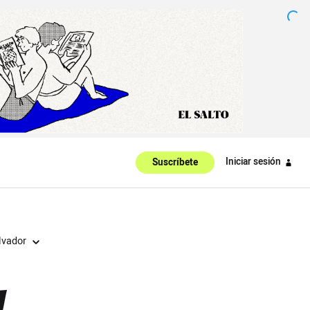
Iniciar sesión
Suscríbete
lvador
l