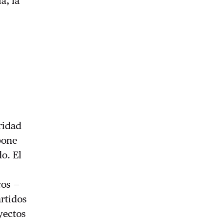
a, la
ridad
pone
o. El
cos —
rtidos
yectos