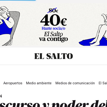
sibilidad
Aeropuertos
Medio ambiente
Medios de comunicación
El Sa
a
Nicaragua
Colombia
Extractivismo
Actualidad
N
scurso y poder de