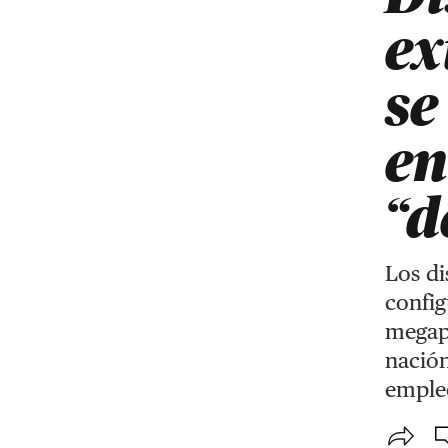
ex
se
en
“d
Los di
config
megap
nación
empleo