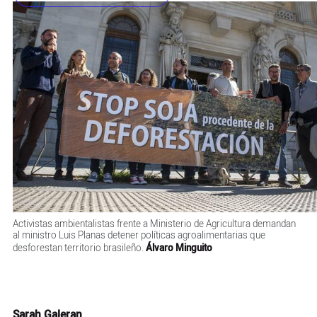
Activistas ambientalistas frente a Ministerio de Agricultura demandan
al ministro Luis Planas detener políticas agroalimentarias que
desforestan territorio brasileño.
Álvaro Minguito
Sarah Galeran