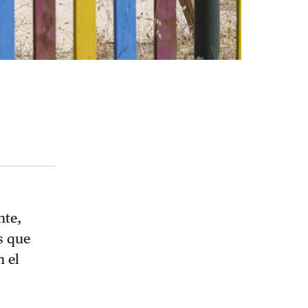
nte,
s que
n el