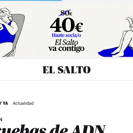
sibilidad
Y YA
Actualidad
N
uebas de ADN