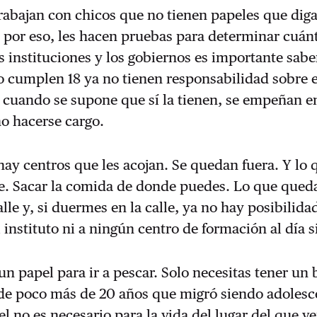
abajan con chicos que no tienen papeles que diga
 por eso, les hacen pruebas para determinar cuán
as instituciones y los gobiernos es importante sab
 cumplen 18 ya no tienen responsabilidad sobre e
 cuando se supone que sí la tienen, se empeñan e
o hacerse cargo.
 hay centros que les acojan. Se quedan fuera. Y lo
lle. Sacar la comida de donde puedes. Lo que qued
lle y, si duermes en la calle, ya no hay posibilidad
l instituto ni a ningún centro de formación al día s
un papel para ir a pescar. Solo necesitas tener un 
 de poco más de 20 años que migró siendo adolesc
l no es necesario para la vida del lugar del que v