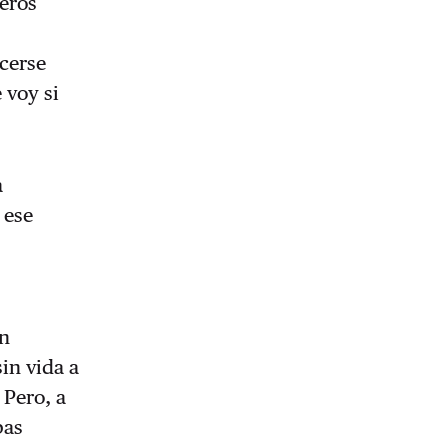
ceros
cerse
 voy si
a
 ese
on
in vida a
 Pero, a
bas