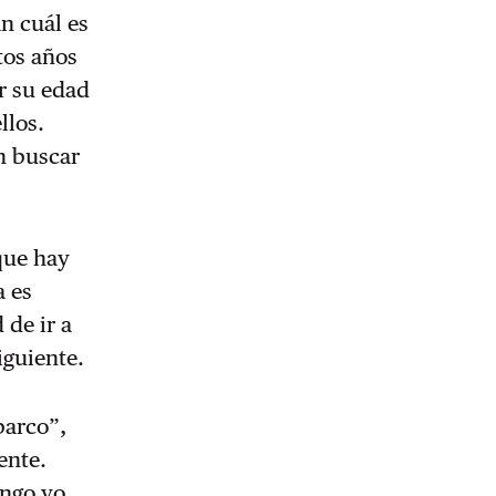
n cuál es
tos años
er su edad
llos.
n buscar
 que hay
a es
 de ir a
iguiente.
barco”,
ente.
engo yo.