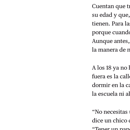
Cuentan que tr
su edad y que,
tienen. Para l
porque cuando
Aunque antes,
la manera de n
A los 18 ya no
fuera es la ca
dormir en la ca
la escuela ni a
“No necesitas 
dice un chico
“Tener un pape