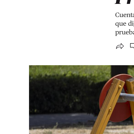
Cuenta
que di
prueba