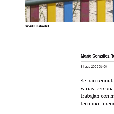
David F. Sabadell
María González R
31 ago 2025 06:00
Se han reunido
varias persona
trabajan con m
término “mena