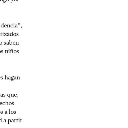
idencia”,
tizados
o saben
os niños
es hagan
bas que,
hechos
s a los
 a partir