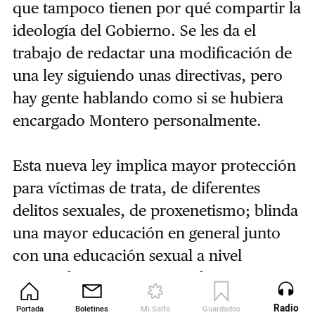
que tampoco tienen por qué compartir la
ideología del Gobierno. Se les da el
trabajo de redactar una modificación de
una ley siguiendo unas directivas, pero
hay gente hablando como si se hubiera
encargado Montero personalmente.
Esta nueva ley implica mayor protección
para víctimas de trata, de diferentes
delitos sexuales, de proxenetismo; blinda
una mayor educación en general junto
con una educación sexual a nivel
nacional en transposición de una
Directiva Comunitaria, por lo que ahora
Radio
Portada
Boletines
Mi Salto
Guardados
Revista