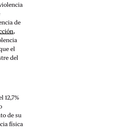
violencia
e
lencia de
cción
,
olencia
que el
stre del
el 12,7%
o
nto de su
ia física