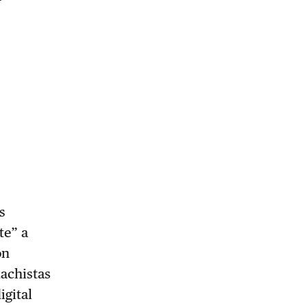
s
te” a
ón
achistas
igital