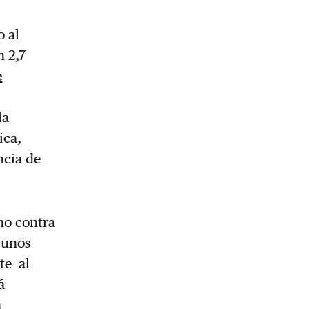
o al
n 2,7
e
la
ica,
ncia de
no contra
 unos
te al
á
a