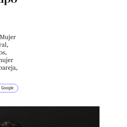
 Mujer
ral,
os,
mujer
pareja,
n Google