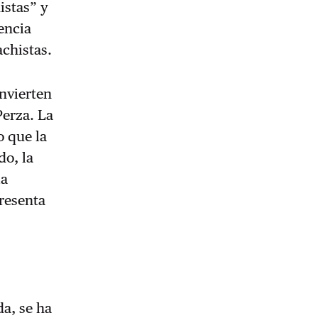
istas” y
encia
achistas.
onvierten
Perza. La
o que la
do, la
la
presenta
da, se ha