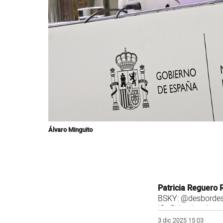
Álvaro Minguito
Patricia Reguero 
BSKY:
@desbordes
IG:
@des_bordes
3 dic 2025 15:03