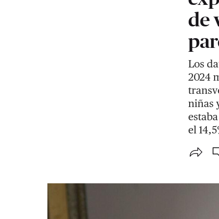
de 
par
Los da
2024 m
transv
niñas 
estaba
el 14,