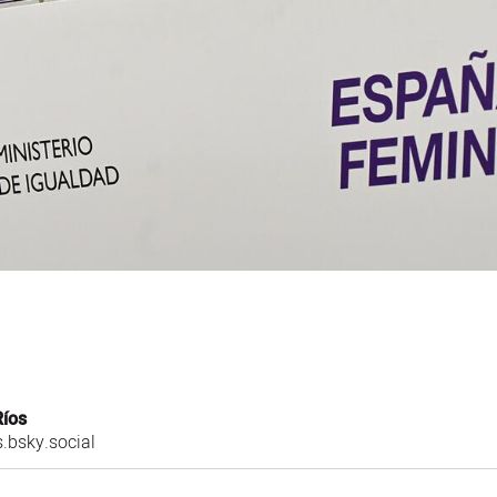
Ríos
.bsky.social