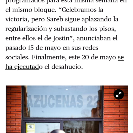
programados para esta misma semana en
el mismo bloque. “Celebramos la
victoria, pero Sareb sigue aplazando la
regularización y subastando los pisos,
entre ellos el de Jostin”, anunciaban el
pasado 15 de mayo en sus redes
sociales.
Finalmente, este 20 de mayo
se
ha ejecutad
o el desahucio.
Ampl