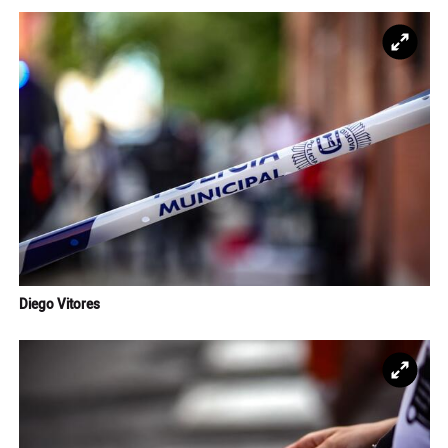
Ampl
Diego Vitores
Ampl