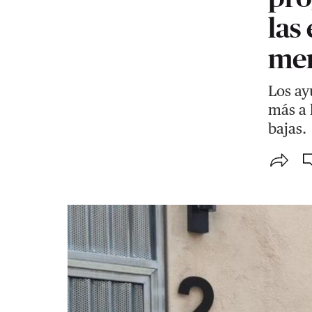
las
men
Los ay
más a 
bajas.