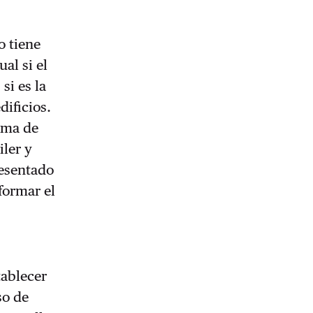
o tiene
ual si el
si es la
dificios.
lema de
iler y
esentado
formar el
tablecer
so de