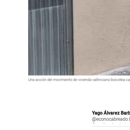
Una acción del movimiento de vivienda valènciano boicotea caj
Yago Álvarez Bar
@econocabreado.b
Coordinador de la