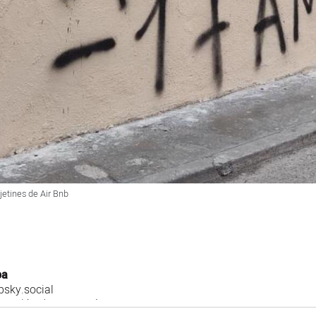
etines de Air Bnb
ba
sky.social
 sección de economía