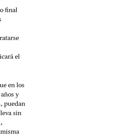
o final
s
ratarse
icará el
ue en los
 años y
s, puedan
lleva sin
,
a misma