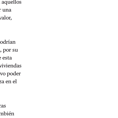
a aquellos
r una
alor,
podrían
, por su
e esta
viviendas
ivo poder
za en el
cas
ambién