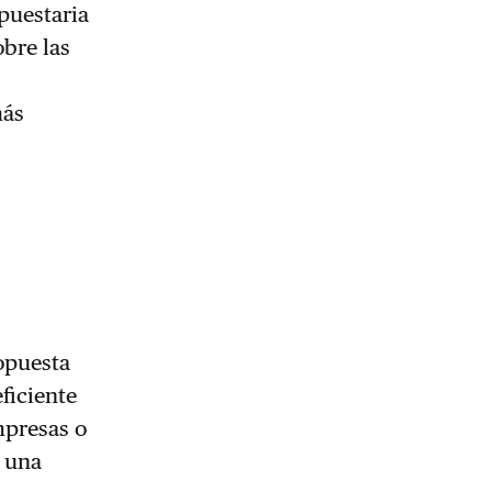
upuestaria
obre las
más
ropuesta
ficiente
mpresas o
a una