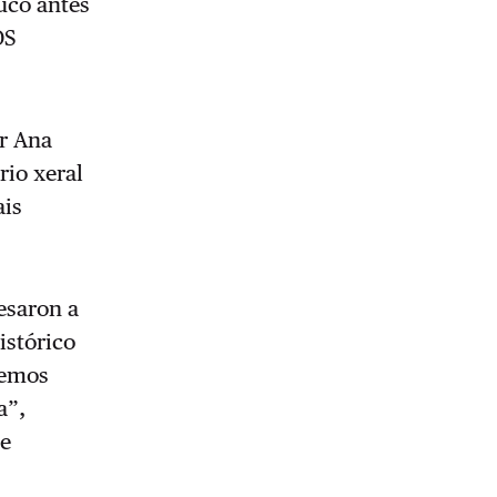
uco antes
OS
r Ana
rio xeral
ais
esaron a
istórico
remos
a”,
 e