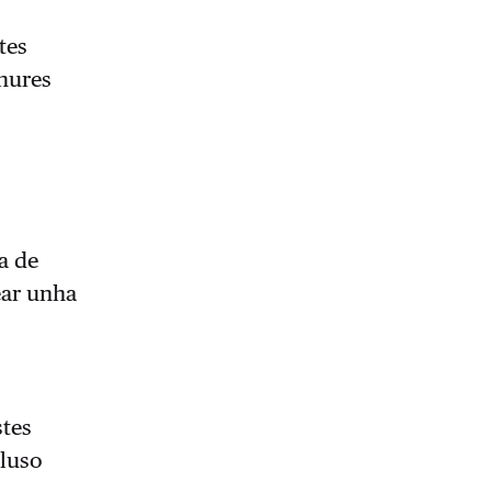
tes
hures
a
a de
ear unha
stes
cluso