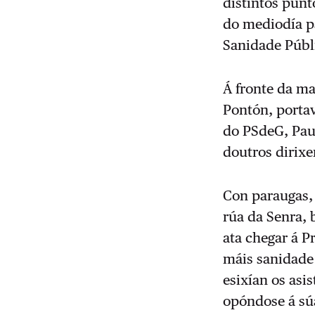
distintos pun
do mediodía p
Sanidade Públ
Á fronte da m
Pontón, portav
do PSdeG, Paul
doutros dirixen
Con paraugas, 
rúa da Senra, 
ata chegar á P
máis sanidade 
esixían os asi
opóndose á súa