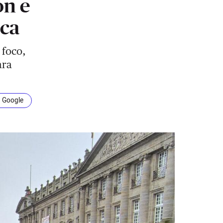
ón e
ica
 foco,
ara
n Google