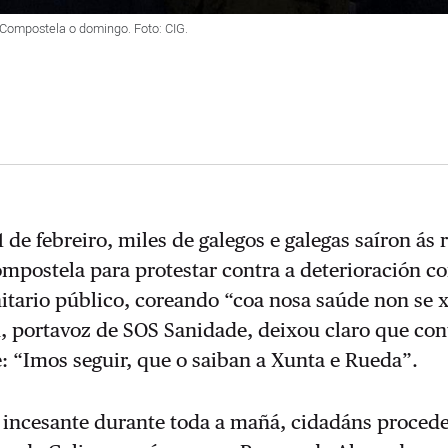
 Compostela o domingo. Foto: CIG.
 de febreiro, miles de galegos e galegas saíron ás 
mpostela para protestar contra a deterioración c
itario público, coreando “coa nosa saúde non se 
, portavoz de SOS Sanidade, deixou claro que co
 “Imos seguir, que o saiban a Xunta e Rueda”.
a incesante durante toda a mañá, cidadáns proced