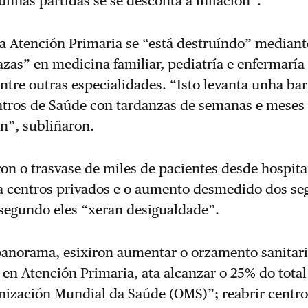
nhas partidas se se desconta a inflación”.
a Atención Primaria se “está destruíndo” mediant
azas” en medicina familiar, pediatría e enfermaría
ntre outras especialidades. “Isto levanta unha bar
ntros de Saúde con tardanzas de semanas e meses
ón”, subliñaron.
on o trasvase de miles de pacientes desde hospita
 a centros privados e o aumento desmedido dos se
 segundo eles “xeran desigualdade”.
panorama, esixiron aumentar o orzamento sanitari
en Atención Primaria, ata alcanzar o 25% do tota
nización Mundial da Saúde (OMS)”; reabrir centro