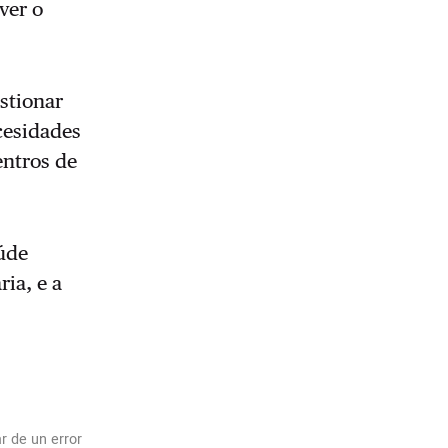
ver o
stionar
cesidades
entros de
aúde
ia, e a
r de un error