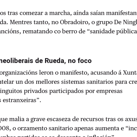
os tras comezar a marcha, aínda saían manifestan
da. Mentres tanto, no Obradoiro, o grupo De Ning
cancións, rematando co berro de “sanidade públic
 neoliberais de Rueda, no foco
 organizacións leron o manifesto, acusando á Xunt
elar un dos mellores sistemas sanitarios para cr
ringuitos privados participados por empresas
 estranxeiras”.
e malia a grave escaseza de recursos tras os axu
2008, o orzamento sanitario apenas aumenta e “in