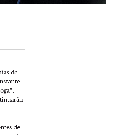
rúas de
onstante
xoga”.
ntinuarán
entes de