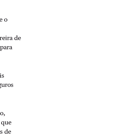
e o
reira de
 para
is
guros
o,
l que
s de