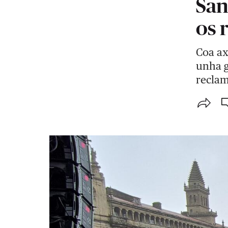
San
os 
Coa ax
unha g
reclam