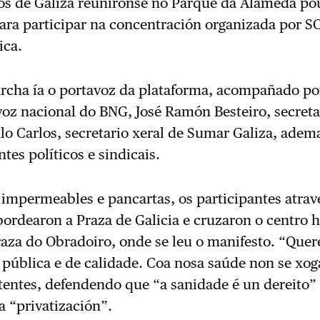
tos de Galiza reuníronse no Parque da Alameda po
ara participar na concentración organizada por S
ica.
archa ía o portavoz da plataforma, acompañado po
oz nacional do BNG, José Ramón Besteiro, secreta
o Carlos, secretario xeral de Sumar Galiza, adem
tes políticos e sindicais.
impermeables e pancartas, os participantes atrav
bordearon a Praza de Galicia e cruzaron o centro h
raza do Obradoiro, onde se leu o manifesto. “Que
pública e de calidade. Coa nosa saúde non se xog
stentes, defendendo que “a sanidade é un dereito”
 “privatización”.