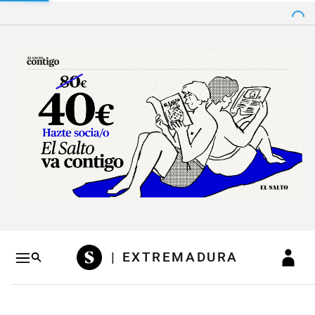
Salto a contenido
Salto a navegación
Conteni
| EXTREMADURA