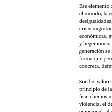
Ese elemento 
el mundo, la e
desigualdades,
crisis migrato
económicas, gu
y hegemónica b
generación se
forma que pen
concreta, defi
Son los valore
principio de 
física hemos im
violencia, el d
emocional, el 