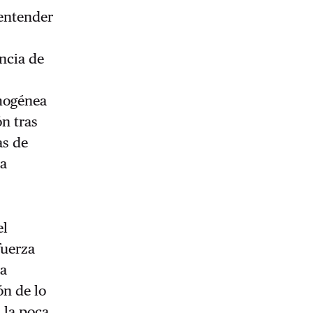
 entender
encia de
omogénea
n tras
as de
ta
el
fuerza
la
ón de lo
 la poca