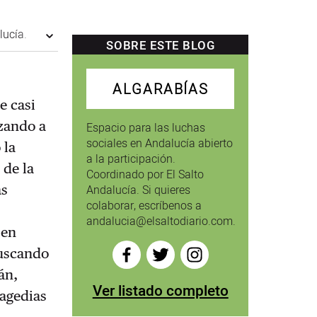
lucía.
SOBRE ESTE BLOG
ALGARABÍAS
e casi
zando a
Espacio para las luchas
sociales en Andalucía abierto
 la
a la participación.
 de la
Coordinado por El Salto
as
Andalucía. Si quieres
colaborar, escríbenos a
,
andalucia@elsaltodiario.com.
 en
buscando
án,
Ver listado completo
ragedias