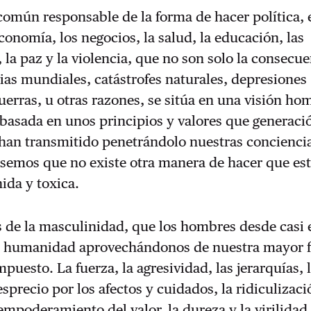
común responsable de la forma de hacer política,
conomía, los negocios, la salud, la educación, las
 la paz y la violencia, que no son solo la consecu
rias mundiales, catástrofes naturales, depresiones
erras, u otras razones, se sitúa en una visión h
asada en unos principios y valores que generació
 han transmitido penetrándolo nuestras concienci
semos que no existe otra manera de hacer que es
nida y toxica.
s de la masculinidad, que los hombres desde casi 
la humanidad aprovechándonos de nuestra mayor 
puesto. La fuerza, la agresividad, las jerarquías, 
esprecio por los afectos y cuidados, la ridiculizaci
empoderamiento del valor, la dureza y la virilidad,