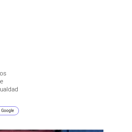
los
ue
gualdad
n Google