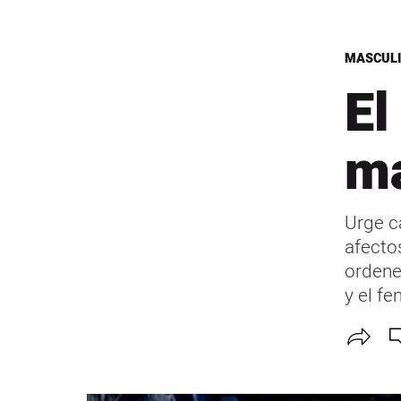
MASCULI
El
ma
Urge ca
afectos
ordene
y el f