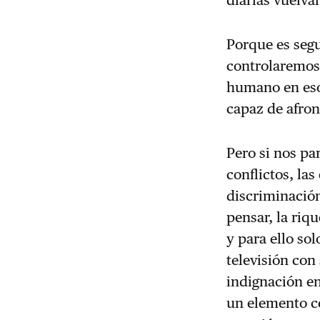
diarias vuelva
Porque es segu
controlaremos
humano en eso
capaz de afron
Pero si nos pa
conflictos, las 
discriminación
pensar, la riqu
y para ello sol
televisión con
indignación e
un elemento c