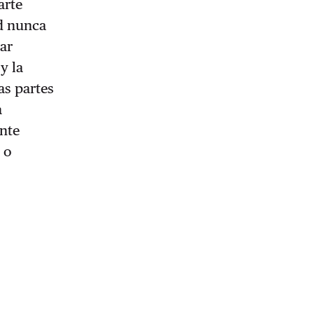
arte
ad nunca
rar
y la
as partes
a
ente
 o