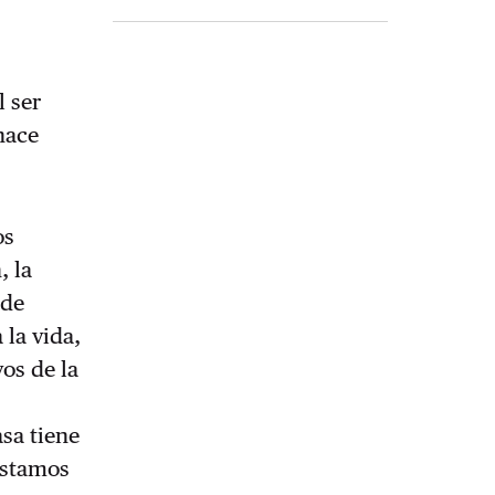
 ser
hace
os
, la
 de
 la vida,
vos de la
sa tiene
estamos