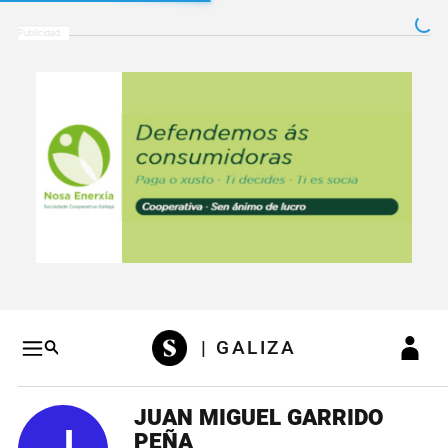
Salto a contenido
Salto a navegación
Conteni
| GALIZA
JUAN MIGUEL GARRIDO
PEÑA