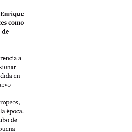
e Enrique
ces como
n de
rencia a
xionar
ndida en
nuevo
uropeos,
 la época.
hubo de
 buena