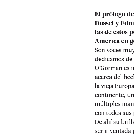
El prólogo de
Dussel y Edm
las de estos 
América en ge
Son voces muy 
dedicamos de u
O’Gorman es im
acerca del he
la vieja Europ
continente, un
múltiples mani
con todos sus 
De ahí su bril
ser inventada