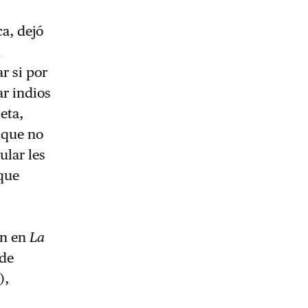
a, dejó
d
r si por
ar indios
eta,
, que no
ular les
 que
en en
La
 de
),