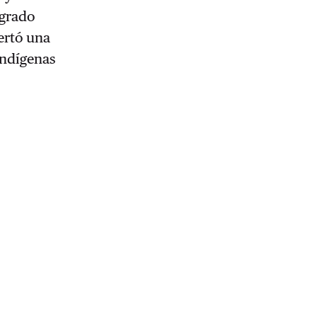
 grado
ertó una
indígenas