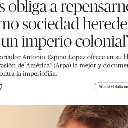
s obliga a repensarn
mo sociedad herede
 un imperio colonial
toriador Antonio Espino López ofrece en su l
vasión de América’ (Arpa) la mejor y docume
ontra la imperiofilia.
Añade El Salto e