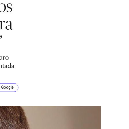
os
ra
”
ibro
ntada
n Google