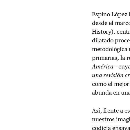
Espino López h
desde el marco
History), cent
dilatado proc
metodológica m
primarias, la 
América
—cuya
una revisión cr
como el mejor 
abunda en una 
Así, frente a
nuestros imagi
codicia ensaya