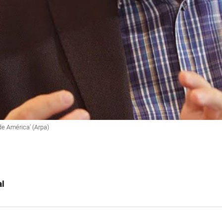
 de América’ (Arpa)
al