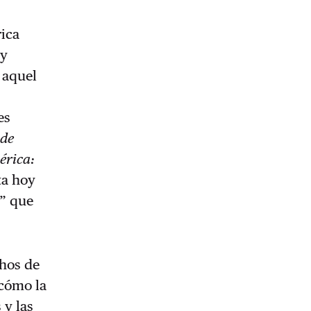
rica
ry
 aquel
es
 de
érica:
ta hoy
a” que
chos de
 cómo la
 y las