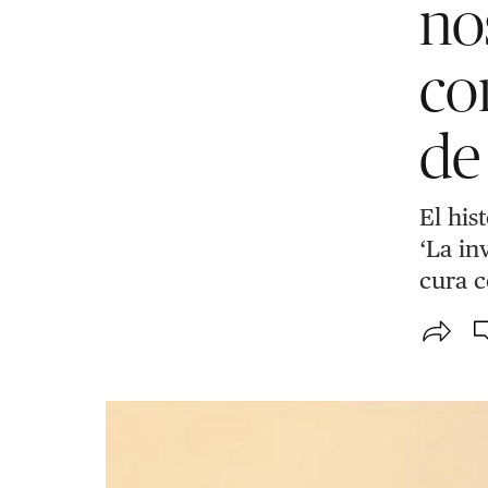
no
co
de
El his
‘La in
cura c