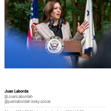
Juan Laborda
@JuanLabordah
@juanlabordah.bsky.social