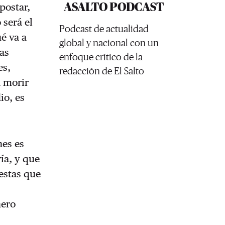
ASALTO PODCAST
postar,
 será el
Podcast de actualidad
ué va a
global y nacional con un
as
enfoque crítico de la
es,
redacción de El Salto
a morir
io, es
nes es
ía, y que
estas que
nero