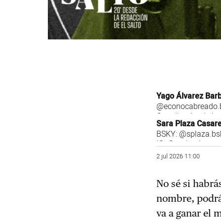
Yago Álvarez Bar
@econocabreado.b
Coordinador de la
Sara Plaza Casar
BSKY:
@splaza.bsk
IG:
@saritaplaza
2 jul 2026 11:00
No sé si habrá
nombre, podrás
va a ganar el 