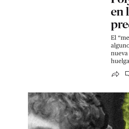
en 
pre
El “me
alguno
nueva 
huelga