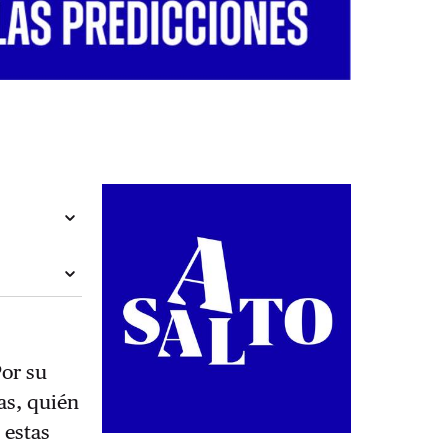
Por su
as, quién
 estas