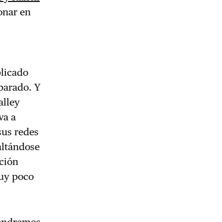
ionar en
plicado
parado. Y
alley
va a
sus redes
saltándose
ación
muy poco
pondremos