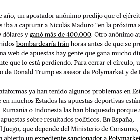
e año, un apostador anónimo predijo que el ejérci
s iba a capturar a Nicolás Maduro “en la próxima
 dólares y
ganó más de 400.000
. Otro anónimo a
Unidos
bombardearía Irán
horas antes de que se pr
na web de apuestas hay gente que gana mucho din
te que lo está perdiendo. Para cerrar el círculo, 
hijo de Donald Trump es asesor de Polymarket y de 
lataformas ya han tenido algunos problemas en Es
e en muchos Estados las apuestas deportivas está
n Rumanía o Indonesia las han bloqueado porque a
 apuestas sobre resultados políticos. En España,
l Juego, que depende del Ministerio de Consumo,
a abierto un
expediente sancionador a Polymarket