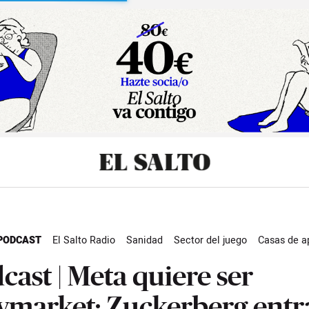
sibilidad
PODCAST
El Salto Radio
Sanidad
Sector del juego
Casas de a
iales
Facebook
Actualidad
cast | Meta quiere ser
ymarket: Zuckerberg entr