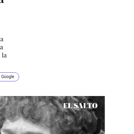
ra
ta
 la
n Google