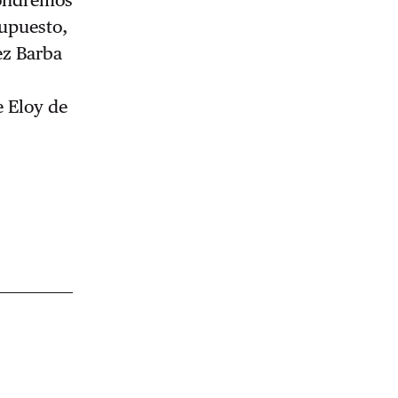
supuesto,
ez Barba
e Eloy de