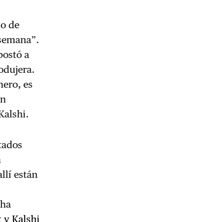
to de
 semana”.
postó a
odujera.
ero, es
un
Kalshi.
tados
n
llí están
 ha
 y Kalshi