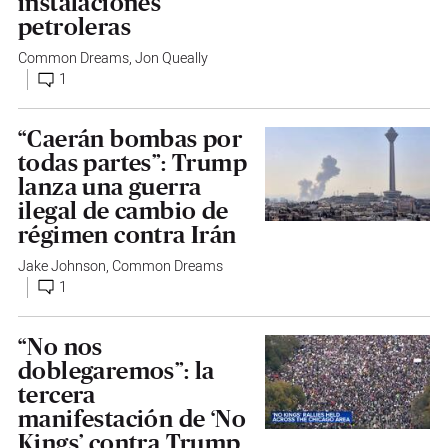
instalaciones
petroleras
Common Dreams
,
Jon Queally
1
“Caerán bombas por
todas partes”: Trump
lanza una guerra
ilegal de cambio de
régimen contra Irán
Jake Johnson
,
Common Dreams
1
“No nos
doblegaremos”: la
tercera
manifestación de ‘No
Kings’ contra Trump