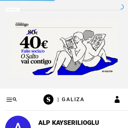
Salto a contenido
Salto a navegación
Conteni
| GALIZA
ALP KAYSERILIOGLU