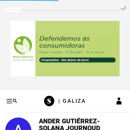
Salto a contenido
Salto a navegación
Conteni
| GALIZA
ANDER GUTIÉRREZ-
SOLANA JOURNOUD