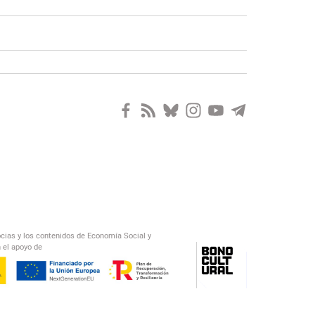
ocias y los contenidos de Economía Social y
 el apoyo de