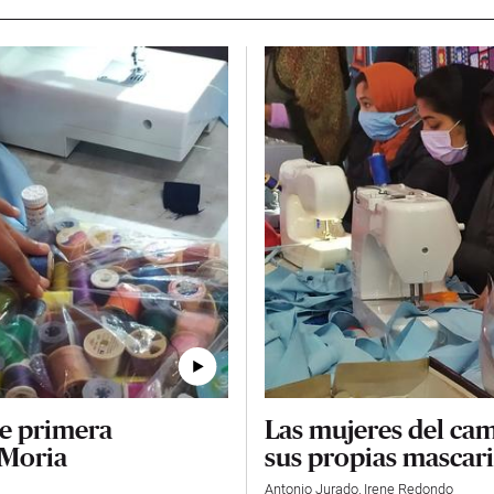
de primera
Las mujeres del ca
 Moria
sus propias mascari
Antonio Jurado
,
Irene Redondo