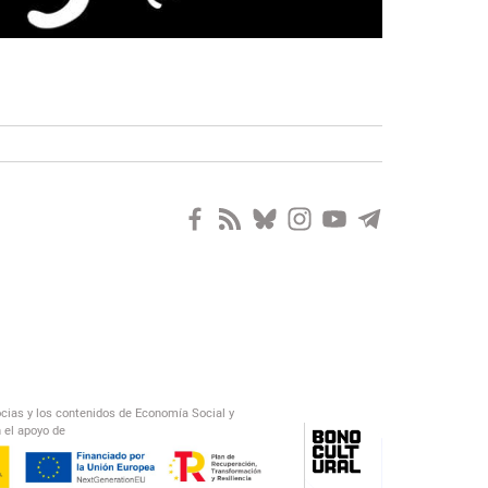
ocias y los contenidos de Economía Social y
 el apoyo de