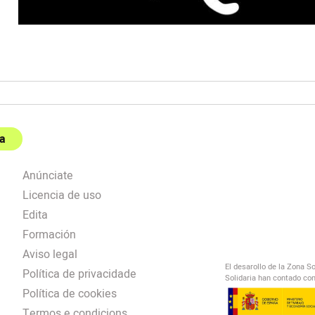
a
Anúnciate
Licencia de uso
Edita
Formación
Aviso legal
El desarollo de la Zona S
Política de privacidade
Solidaria han contado con
Política de cookies
Termos e condicions