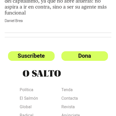
del capitalismo, ya que no abre afueras: no
aspira a ir en contra, sino a ser su agente más
funcional
Daniel Brea
Suscríbete
Dona
Política
Tenda
El Salmón
Contacta
Global
Revista
Radical
Anúnciate