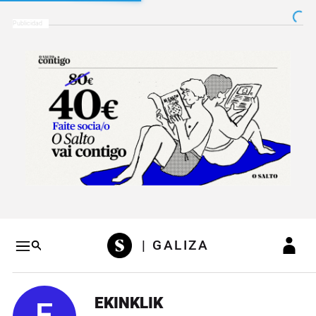
Salto a contenido
Salto a navegación
Conteni
| GALIZA
EKINKLIK