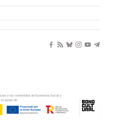
ocias y los contenidos de Economía Social y
 el apoyo de