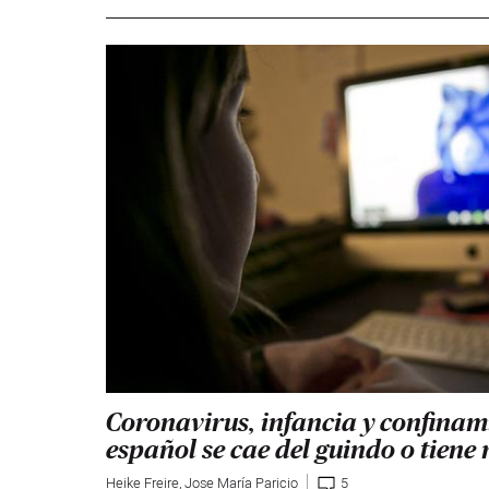
Coronavirus, infancia y confinam
español se cae del guindo o tiene
Heike Freire
,
Jose María Paricio
5