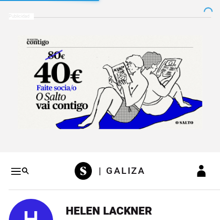
Salto a contenido
Salto a navegación
Conteni
| GALIZA
HELEN LACKNER