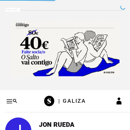
Salto a contenido
Salto a navegación
Conteni
| GALIZA
JON RUEDA