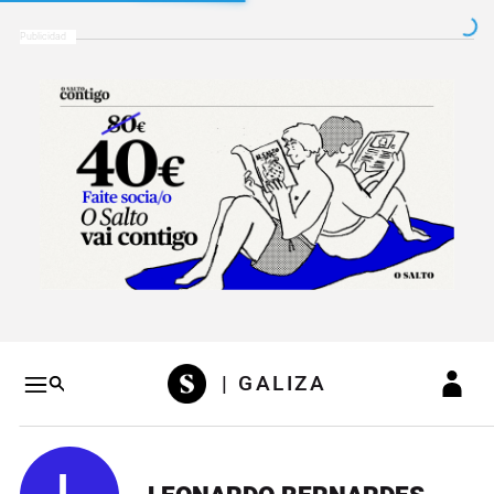
Salto a contenido
Salto a navegación
Conteni
| GALIZA